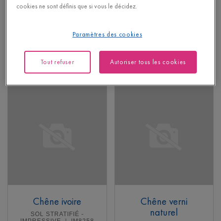
cookies ne sont définis que si vous le décidez.
SOL STRATIFIÉ -
SOL STRATIFIÉ -
ELIGNA
EL996
CLASSIC
CLM5801
32,95
Chanfrein optique
Paramètres des cookies
€/m²
Prix de détail recommandé (PDR)
22,95
€/m²
Prix de détail recommandé (PDR)
Tout refuser
Autoriser tous les cookies
En savoir plus
En savoir plus
Chêne ivoire
Chêne verni
naturel
SOL STRATIFIÉ -
IMPRESSIVE
IM8258