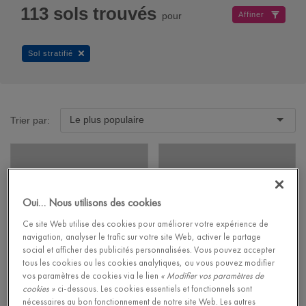
113
sols trouvés
pour
Affiner
Sol stratifié
Le plus populaire
Trier par:
Oui… Nous utilisons des cookies
Ce site Web utilise des cookies pour améliorer votre expérience de
navigation, analyser le trafic sur votre site Web, activer le partage
social et afficher des publicités personnalisées. Vous pouvez accepter
tous les cookies ou les cookies analytiques, ou vous pouvez modifier
vos paramètres de cookies via le lien
« Modifier vos paramètres de
cookies »
ci-dessous. Les cookies essentiels et fonctionnels sont
Merbau
Chêne sableux
nécessaires au bon fonctionnement de notre site Web. Les autres