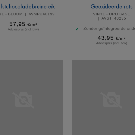
fstchocoladebruine eik
Geoxideerde rots
YL - BLOOM
AVMPU40199
VINYL - ORO BASE
AVSTT40235
57,95
€/m²
Zonder geïntegreerde onde
Adviesprijs (incl. btw)
43,95
€/m²
Adviesprijs (incl. btw)
Meer info
Meer info