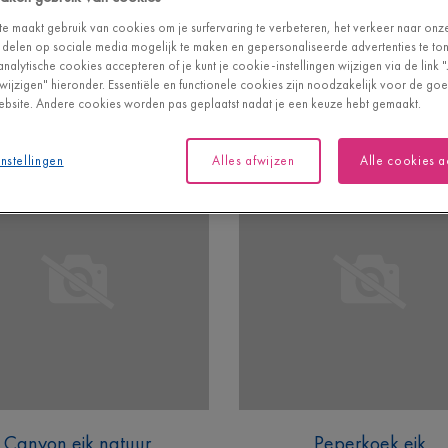
e maakt gebruik van cookies om je surfervaring te verbeteren, het verkeer naar onz
 delen op sociale media mogelijk te maken en gepersonaliseerde advertenties te tone
analytische cookies accepteren of je kunt je cookie-instellingen wijzigen via de link 
n wijzigen" hieronder. Essentiële en functionele cookies zijn noodzakelijk voor de g
bsite. Andere cookies worden pas geplaatst nadat je een keuze hebt gemaakt.
nstellingen
Alles afwijzen
Alle cookies 
Canyon eik natuur
Peperkoek eik