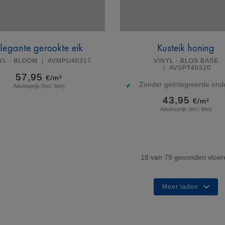
legante gerookte eik
Kusteik honing
YL - BLOOM
AVMPU40317
VINYL - BLOS BASE
AVSPT40320
57,95
€/m²
Zonder geïntegreerde onde
Adviesprijs (incl. btw)
43,95
€/m²
Adviesprijs (incl. btw)
Meer info
Meer info
18
van
79
gevonden vloer
Meer laden