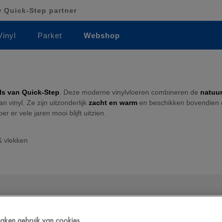
Quick-Step partner
Vinyl
Parket
Webshop
ls van Quick-Step
. Deze moderne vinylvloeren combineren de
natuur
 vinyl. Ze zijn uitzonderlijk
zacht en warm
en beschikken bovendien 
er er vele jaren mooi blijft uitzien.
& vlekken
 maken gebruik van cookies