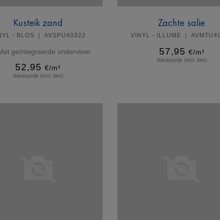
Kusteik zand
Zachte salie
NYL - BLOS
AVSPU40322
VINYL - ILLUME
AVMTU4
57,95
Met geïntegreerde ondervloer
€/m²
Adviesprijs (incl. btw)
52,95
€/m²
Adviesprijs (incl. btw)
Meer info
Meer info