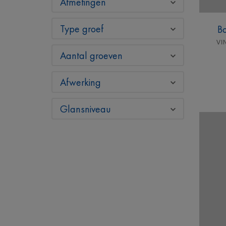
Afmetingen
Type groef
Bo
VI
Aantal groeven
Afwerking
Glansniveau