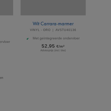
Wit Carrara-marmer
VINYL - ORO
AVSTU40136
Met geïntegreerde ondervloer
rvloer
52,95
€/m²
Adviesprijs (incl. btw)
Meer info
en