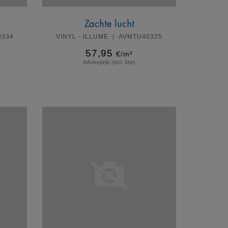
Zachte lucht
0334
VINYL - ILLUME
AVMTU40325
57,95
€/m²
Adviesprijs (incl. btw)
Meer info