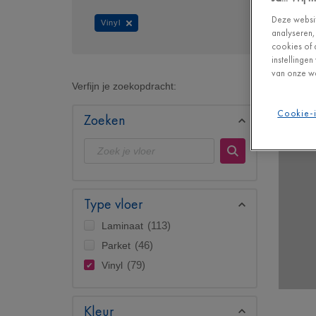
Deze websit
Vinyl
analyseren,
cookies of 
instellinge
van onze we
Verfijn je zoekopdracht:
Cookie-i
Zoeken
Type vloer
Laminaat
(113)
Parket
(46)
Vinyl
(79)
Kleur