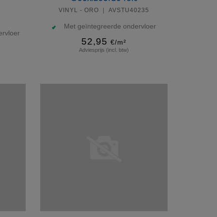
VINYL - ORO
AVSTU40235
Met geïntegreerde ondervloer
rvloer
52,95
€/m²
Adviesprijs (incl. btw)
Meer info