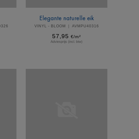
Elegante naturelle eik
0326
VINYL - BLOOM
AVMPU40316
57,95
€/m²
Adviesprijs (incl. btw)
Meer info