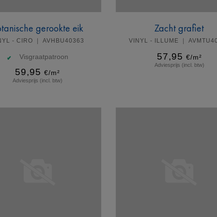
tanische gerookte eik
Zacht grafiet
NYL - CIRO
AVHBU40363
VINYL - ILLUME
AVMTU4
57,95
Visgraatpatroon
€/m²
Adviesprijs (incl. btw)
59,95
€/m²
Adviesprijs (incl. btw)
Meer info
Meer info