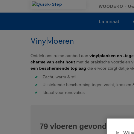
WOODEKO - Uw 
Laminaat
Vinylvloeren
Ontdek ons ruime aanbod aan
vinylplanken en -tege
charme van echt hout
met de praktische voordelen van
een beschermende toplaag
die ervoor zorgt dat je vlo
Zacht, warm & stil
Uitstekende bescherming tegen vocht, krassen 
Ideaal voor renovaties
79
vloeren gevonden
voor
Ja... Wij