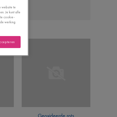
e website te
n. Je kunt alle
"Je cookie-
oede werking
accepteren
Geoxideerde rots