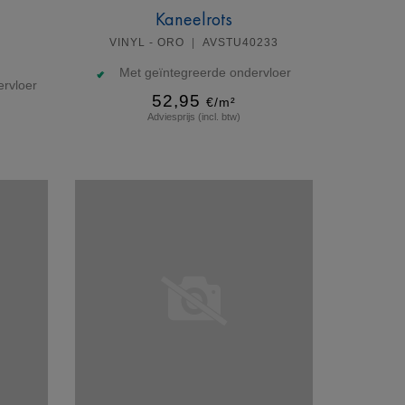
Kaneelrots
VINYL - ORO
AVSTU40233
Met geïntegreerde ondervloer
rvloer
52,95
€/m²
Adviesprijs (incl. btw)
Meer info