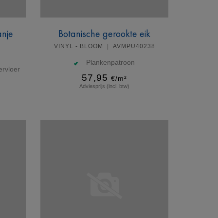
anje
Botanische gerookte eik
VINYL - BLOOM
AVMPU40238
Plankenpatroon
rvloer
57,95
€/m²
Adviesprijs (incl. btw)
Meer info