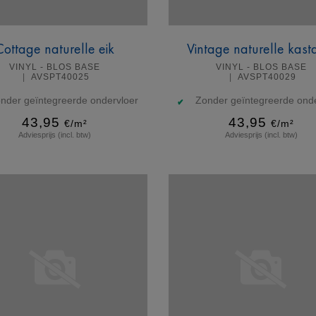
Cottage naturelle eik
Vintage naturelle kast
VINYL - BLOS BASE
VINYL - BLOS BASE
AVSPT40025
AVSPT40029
nder geïntegreerde ondervloer
Zonder geïntegreerde onde
43,95
43,95
€/m²
€/m²
Adviesprijs (incl. btw)
Adviesprijs (incl. btw)
Meer info
Meer info