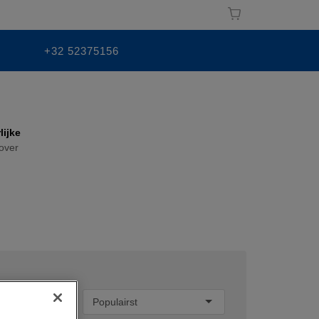
+32 52375156
lijke
over
Sorteren op:
Populairst