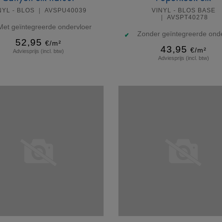
NYL - BLOS
AVSPU40039
VINYL - BLOS BASE
AVSPT40278
Met geïntegreerde ondervloer
Zonder geïntegreerde onde
52,95
€/m²
43,95
€/m²
Adviesprijs (incl. btw)
Adviesprijs (incl. btw)
Meer info
Meer info