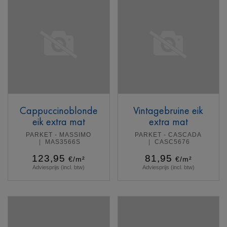
Cappuccinoblonde
Vintagebruine eik
eik extra mat
extra mat
PARKET - MASSIMO
PARKET - CASCADA
MAS3566S
CASC5676
123,95
81,95
€/m²
€/m²
Adviesprijs (incl. btw)
Adviesprijs (incl. btw)
Meer info
Meer info