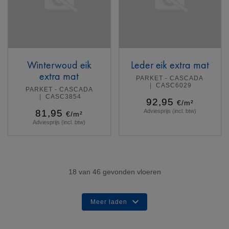
Winterwoud eik
Leder eik extra mat
extra mat
PARKET - CASCADA
CASC6029
PARKET - CASCADA
CASC3854
92,95
€/m²
81,95
Adviesprijs (incl. btw)
€/m²
Adviesprijs (incl. btw)
Meer info
Meer info
18
van
46
gevonden vloeren
Meer laden