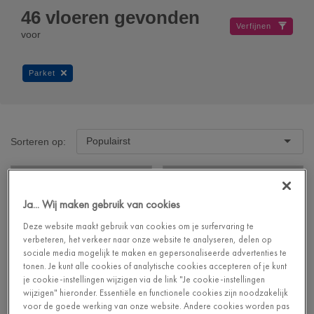
46
vloeren gevonden
Verfijnen
voor
Parket
Populairst
Sorteren op:
Ja... Wij maken gebruik van cookies
Deze website maakt gebruik van cookies om je surfervaring te
verbeteren, het verkeer naar onze website te analyseren, delen op
sociale media mogelijk te maken en gepersonaliseerde advertenties te
tonen. Je kunt alle cookies of analytische cookies accepteren of je kunt
je cookie-instellingen wijzigen via de link "Je cookie-instellingen
wijzigen" hieronder. Essentiële en functionele cookies zijn noodzakelijk
voor de goede werking van onze website. Andere cookies worden pas