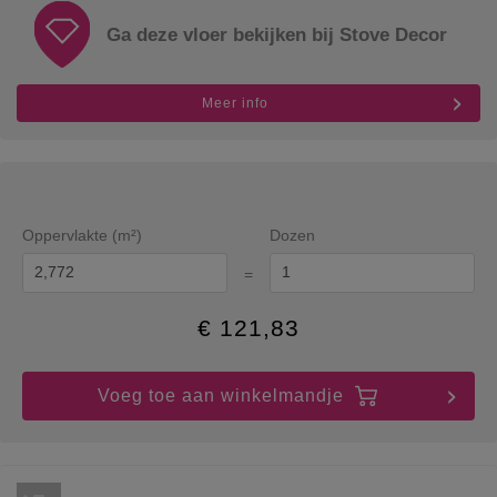
Ga deze vloer bekijken bij Stove Decor
Meer info
Oppervlakte (m²)
Dozen
=
€
121,83
Voeg toe aan winkelmandje