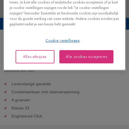
tonen. Je kunt alle cookies of analytische cookies accepteren of je kunt
je cookie-instellingen wijzigen via de link "Je cookie-instellingen
wijzigen" hieronder. Essentiële en functionele cookies zijn noodzakelijk
voor de goede werking van onze website. Andere cookies worden pas
Bekijk deze vloer in je eigen interieur
geplaatst nadat je een keuze hebt gemaakt.
Geoxideerde rots
Cookie-instellingen
VINYL - ORO BASE |
AVSTT40235
Alles afwijzen
Alle cookies accepteren
43,95
€/m²
Adviesprijs (incl. btw)
Levenslange garantie
Combineerbaar met vloerverwarming
4 groeven
Klasse 33
Engineered Click