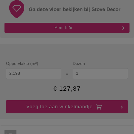
Ga deze vloer bekijken bij Stove Decor
Meer info
Oppervlakte (m²)
Dozen
=
€
127,37
Voeg toe aan winkelmandje