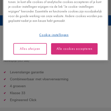
tonen. Je kunt alle cookies of analytische cookies accepteren of je kunt
je cookie-instellingen wijzigen via de link "Je cookie-instellingen
wijzigen" hieronder. Essentiële en functionele cookies zijn noodzakelijk
voor de goede werking van onze website. Andere cookies worden pas
Bekijk deze vloer in je eigen interieur
geplaatst nadat je een keuze hebt gemaakt.
Zachte lucht
Cookie-instellingen
VINYL - ILLUME |
AVMTU40325
Alles afwijzen
Alle cookies accepteren
57,95
€/m²
Adviesprijs (incl. btw)
Levenslange garantie
Combineerbaar met vloerverwarming
4 groeven
Klasse 33
Engineered Click