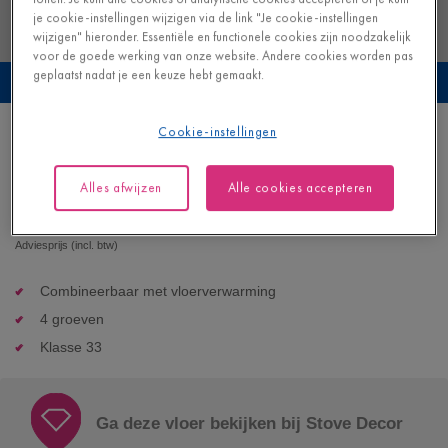
je cookie-instellingen wijzigen via de link "Je cookie-instellingen
wijzigen" hieronder. Essentiële en functionele cookies zijn noodzakelijk
voor de goede werking van onze website. Andere cookies worden pas
geplaatst nadat je een keuze hebt gemaakt.
Bekijk deze vloer in je eigen interieur
Cookie-instellingen
Kusteik honing
VINYL - BLOS BASE |
AVSPT40320
Alles afwijzen
Alle cookies accepteren
43,95
€/m²
Adviesprijs (incl. btw)
Combineerbaar met vloerverwarming
4 groeven
Klasse 33
Ga deze vloer bekijken bij Stove Decor