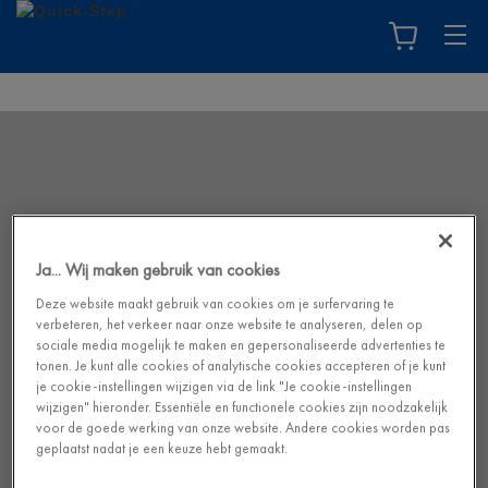
Ja... Wij maken gebruik van cookies
Deze website maakt gebruik van cookies om je surfervaring te
verbeteren, het verkeer naar onze website te analyseren, delen op
sociale media mogelijk te maken en gepersonaliseerde advertenties te
tonen. Je kunt alle cookies of analytische cookies accepteren of je kunt
je cookie-instellingen wijzigen via de link "Je cookie-instellingen
wijzigen" hieronder. Essentiële en functionele cookies zijn noodzakelijk
voor de goede werking van onze website. Andere cookies worden pas
geplaatst nadat je een keuze hebt gemaakt.