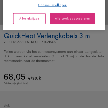
Cookie-instellingen
Alles afwijzen
Alle cookies accepteren
QuickHeat Verlengkabels 3 m
VERLENGKABELS |
NEQHEXTCAB300
Folies worden via het connectorsysteem aan elkaar aangesloten.
U kunt een kabel aansluiten (1 m of 3 m) in de laatste folie
rechtstreeks naar de thermostaat.
68,05
€/stuk
Adviesprijs (incl. btw)
stuk