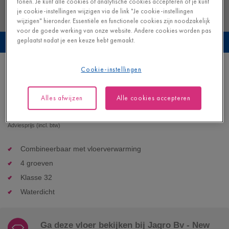
tonen. Je kunt alle cookies of analytische cookies accepteren of je kunt
je cookie-instellingen wijzigen via de link "Je cookie-instellingen
wijzigen" hieronder. Essentiële en functionele cookies zijn noodzakelijk
voor de goede werking van onze website. Andere cookies worden pas
geplaatst nadat je een keuze hebt gemaakt.
Bekijk deze vloer in je eigen interieur
Cookie-instellingen
Geborstelde beige eik
LAMINAAT - CAPTURE |
SIG4764
Alles afwijzen
Alle cookies accepteren
39,95
€/m²
Adviesprijs (incl. btw)
Combineerbaar met vloerverwarming
4 groeven
Klasse 32
Waterdicht
Ga deze vloer bekijken bij Jagro Bv - New