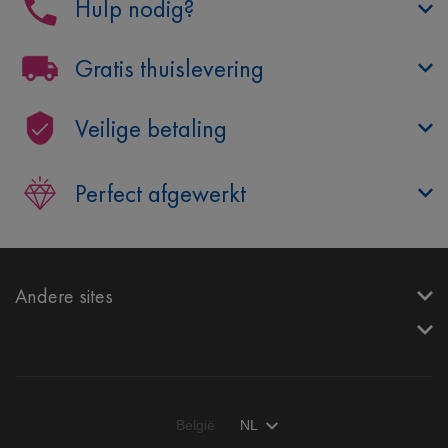
Hulp nodig?
Gratis thuislevering
Veilige betaling
Perfect afgewerkt
Andere sites
België
NL