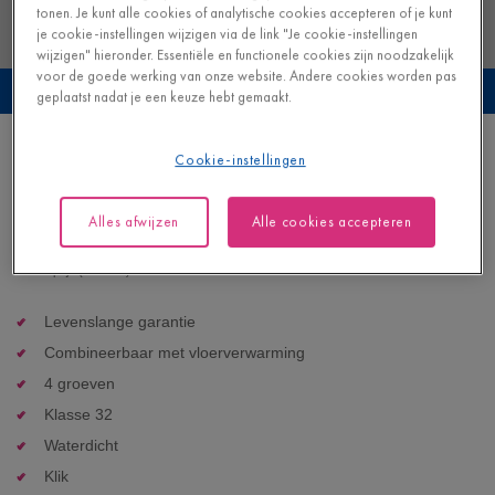
tonen. Je kunt alle cookies of analytische cookies accepteren of je kunt
je cookie-instellingen wijzigen via de link "Je cookie-instellingen
wijzigen" hieronder. Essentiële en functionele cookies zijn noodzakelijk
voor de goede werking van onze website. Andere cookies worden pas
Bekijk deze vloer in je eigen interieur
geplaatst nadat je een keuze hebt gemaakt.
Vorstige beige eik
Cookie-instellingen
LAMINAAT - CLASSIC |
CLM5799
Alles afwijzen
Alle cookies accepteren
22,95
€/m²
Adviesprijs (incl. btw)
Levenslange garantie
Combineerbaar met vloerverwarming
4 groeven
Klasse 32
Waterdicht
Klik