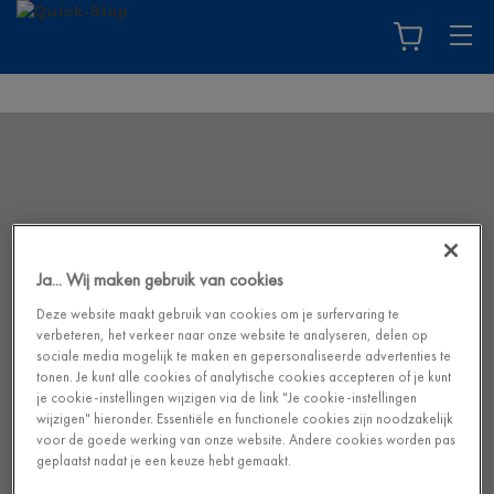
Ja... Wij maken gebruik van cookies
Deze website maakt gebruik van cookies om je surfervaring te
verbeteren, het verkeer naar onze website te analyseren, delen op
sociale media mogelijk te maken en gepersonaliseerde advertenties te
tonen. Je kunt alle cookies of analytische cookies accepteren of je kunt
je cookie-instellingen wijzigen via de link "Je cookie-instellingen
wijzigen" hieronder. Essentiële en functionele cookies zijn noodzakelijk
voor de goede werking van onze website. Andere cookies worden pas
geplaatst nadat je een keuze hebt gemaakt.