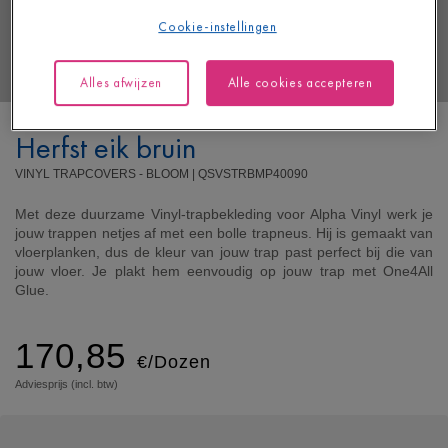
Cookie-instellingen
Alles afwijzen
Alle cookies accepteren
Herfst eik bruin
VINYL TRAPCOVERS - BLOOM |
QSVSTRBMP40090
Met deze duurzame Vinyl-trapbekleding voor Alpha Vinyl werk je
jouw trappen netjes af met een bolle trapneus. Hij is gemaakt van
vloerplanken, dus de kleur van jouw trap past perfect bij die van
jouw vloer. Je plakt hem eenvoudig op jouw trap met One4All
Glue.
170,85
€/Dozen
Adviesprijs (incl. btw)