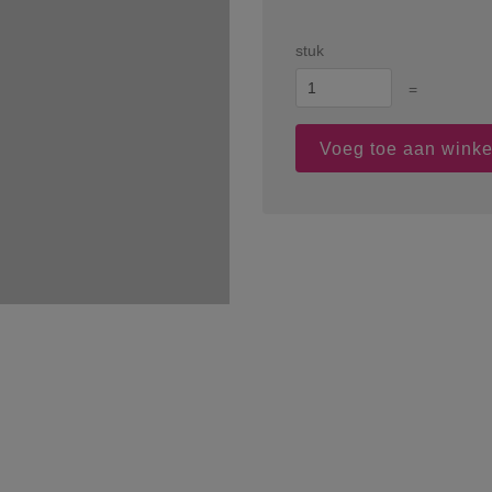
stuk
=
Voeg toe aan wink