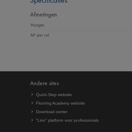
Specificaties
Afmetingen
Hoogte
M² per rol
Andere sites
Quick-Step website
Flooring Academy website
Download center
"Linn" platform voor professionals