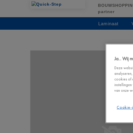
BOUWSHOPPING
partner
Laminaat
Ja... Wij
Deze websit
analyseren,
cookies of 
instellinge
van onze we
Cookie-i