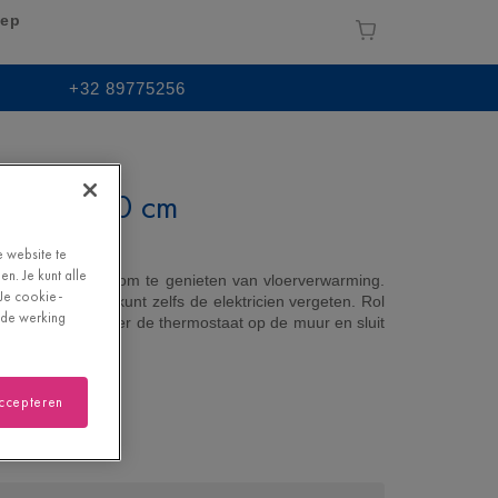
tep
+32 89775256
 100 x 700 cm
00
e website te
n. Je kunt alle
kkelijke manier om te genieten van vloerverwarming.
"Je cookie-
male moeite – u kunt zelfs de elektricien vergeten. Rol
oede werking
an elkaar. Installeer de thermostaat op de muur en sluit
accepteren