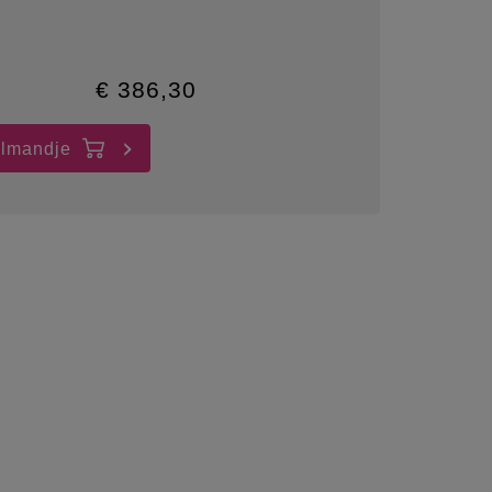
€
386,30
elmandje