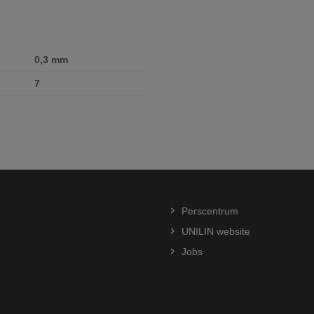
0,3 mm
7
Perscentrum
UNILIN website
Jobs