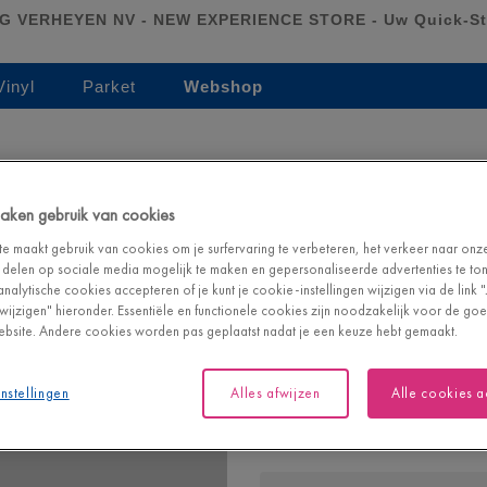
 VERHEYEN NV - NEW EXPERIENCE STORE - Uw Quick-S
Vinyl
Parket
Webshop
QuickHeat folie
 maken gebruik van cookies
QUICKHEAT FOLIE |
NEUDLQH100X7
e maakt gebruik van cookies om je surfervaring te verbeteren, het verkeer naar onz
 delen op sociale media mogelijk te maken en gepersonaliseerde advertenties te tone
QuickHeat is de slimme en gema
analytische cookies accepteren of je kunt je cookie-instellingen wijzigen via de link 
Onnodig in beton te gieten, mini
n wijzigen" hieronder. Essentiële en functionele cookies zijn noodzakelijk voor de g
gewoon de folies uit en klik ze a
bsite. Andere cookies worden pas geplaatst nadat je een keuze hebt gemaakt.
aan. Zo simpel is het echt.
nstellingen
Alles afwijzen
Alle cookies 
386,30
€/stuk
Adviesprijs (incl. btw)