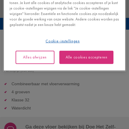
tonen. Je kunt alle cookies of analytische cookies accepteren of je kunt
je cookie-instellingen wijzigen via de link "Je cookie-instellingen
wijzigen" hieronder. Essentiële en functionele cookies zijn noodzakelijk
voor de goede werking van onze website. Andere cookies worden pas
Bekijk deze vloer in je eigen interieur
geplaatst nadat je een keuze hebt gemaakt.
Zachte naturelle eik
Cookie-instellingen
LAMINAAT - IMPRESSIVE |
IM1855
Alles afwijzen
Alle cookies accepteren
32,95
€/m²
Beschikbaar in
2
varianten
Adviesprijs (incl. btw)
Combineerbaar met vloerverwarming
4 groeven
Klasse 32
Waterdicht
Ga deze vloer bekijken bij Doe Het Zelf-