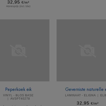
32,95
€/m²
Adviesprijs (incl. btw)
Meer info
Meer info
Peperkoek eik
Geverniste naturelle 
VINYL - BLOS BASE
LAMINAAT - ELIGNA
EL
AVSPT40278
32,95
€/m²