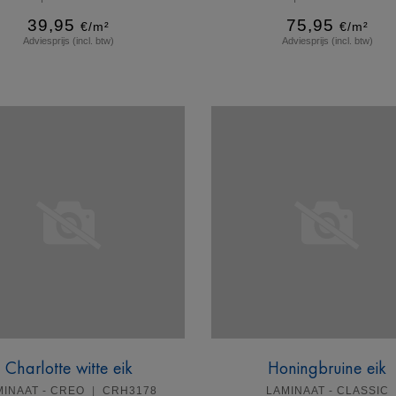
39,95
75,95
€/m²
€/m²
Adviesprijs (incl. btw)
Adviesprijs (incl. btw)
Meer info
Meer info
Charlotte witte eik
Honingbruine eik
MINAAT - CREO
CRH3178
LAMINAAT - CLASSIC