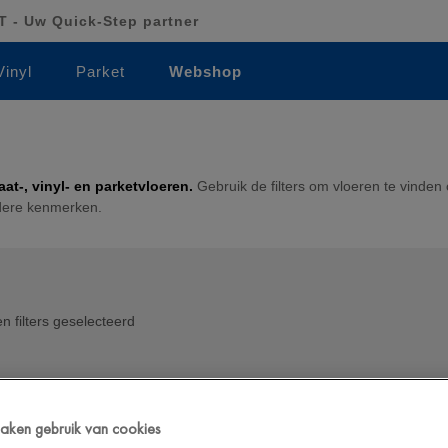
 - Uw Quick-Step partner
Vinyl
Parket
Webshop
at-, vinyl- en parketvloeren.
Gebruik de filters om vloeren te vinden 
ndere kenmerken.
n filters geselecteerd
 maken gebruik van cookies