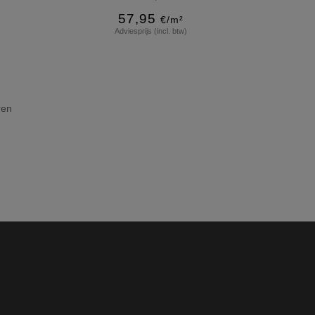
57,95
€/m²
Adviesprijs (incl. btw)
Meer info
ren