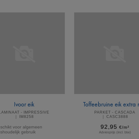
Meer info
Meer info
Ivoor eik
Toffeebruine eik extra
LAMINAAT - IMPRESSIVE
PARKET - CASCADA
IM8258
CASC3888
92,95
schikt voor algemeen
€/m²
ishoudelijk gebruik
Adviesprijs (incl. btw)