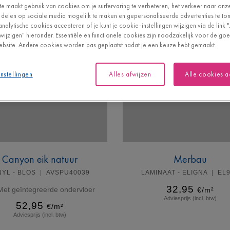
e maakt gebruik van cookies om je surfervaring te verbeteren, het verkeer naar onz
 delen op sociale media mogelijk te maken en gepersonaliseerde advertenties te tone
analytische cookies accepteren of je kunt je cookie-instellingen wijzigen via de link 
n wijzigen" hieronder. Essentiële en functionele cookies zijn noodzakelijk voor de g
bsite. Andere cookies worden pas geplaatst nadat je een keuze hebt gemaakt.
nstellingen
Alles afwijzen
Alle cookies 
Canyon eik natuur
Merbau
NYL - BLOS
AVSPU40039
LAMINAAT - ELIGNA
EL
32,95
Met geïntegreerde ondervloer
€/m²
Adviesprijs (incl. btw)
52,95
€/m²
Adviesprijs (incl. btw)