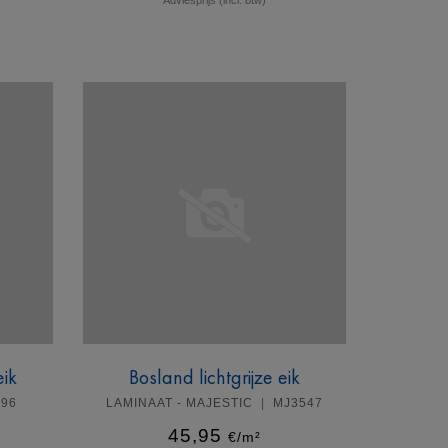
Meer info
eik
Bosland lichtgrijze eik
896
LAMINAAT - MAJESTIC
MJ3547
45,95
€/m²