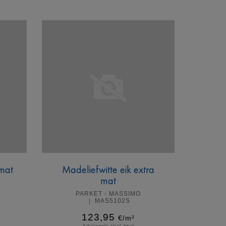
Meer info
 mat
Madeliefwitte eik extra
mat
PARKET - MASSIMO
MAS5102S
123,95
€/m²
Adviesprijs (incl. btw)