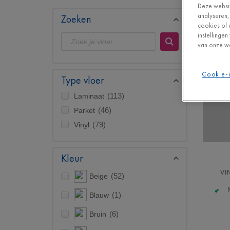
Deze websit
analyseren,
Zoeken
cookies of 
instellinge
van onze we
Cookie-i
Type vloer
Laminaat
(113)
Parket
(46)
Vinyl
(79)
Kleur
VI
Beige
(52)
Blauw
(1)
Bruin
(6)