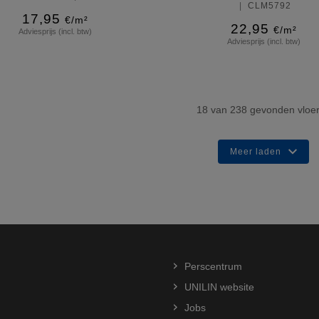
CLM5792
17,95
€/m²
22,95
€/m²
Adviesprijs (incl. btw)
Adviesprijs (incl. btw)
Meer info
Meer info
18
van
238
gevonden vloe
Meer laden
Perscentrum
UNILIN website
Jobs