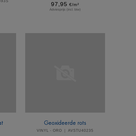
893S
97,95
€/m²
Adviesprijs (incl. btw)
Meer info
at
Geoxideerde rots
VINYL - ORO
AVSTU40235