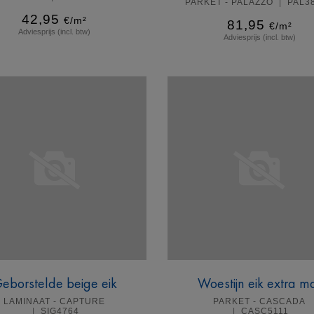
PARKET - PALAZZO
PAL3
42,95
€/m²
81,95
€/m²
Adviesprijs (incl. btw)
Adviesprijs (incl. btw)
Meer info
Meer info
eborstelde beige eik
Woestijn eik extra m
LAMINAAT - CAPTURE
PARKET - CASCADA
SIG4764
CASC5111