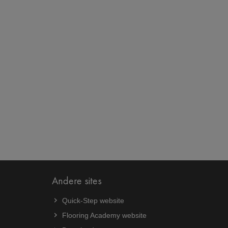
Andere sites
Quick-Step website
Flooring Academy website