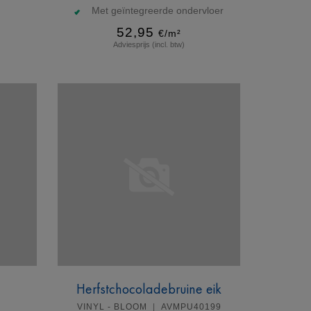
Met geïntegreerde ondervloer
52,95
€/m²
Adviesprijs (incl. btw)
Meer info
Herfstchocoladebruine eik
VINYL - BLOOM
AVMPU40199