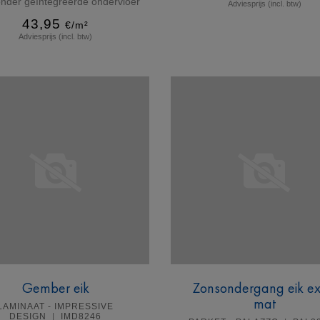
nder geïntegreerde ondervloer
Adviesprijs (incl. btw)
43,95
€/m²
Adviesprijs (incl. btw)
Meer info
Meer info
Gember eik
Zonsondergang eik ex
mat
LAMINAAT - IMPRESSIVE
DESIGN
IMD8246