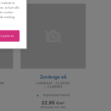
e website te
n. Je kunt alle
"Je cookie-
oede werking
accepteren
Zanderige eik
996
LAMINAAT - CLASSIC
CLM5801
Impression bevel
22,95
€/m²
Adviesprijs (incl. btw)