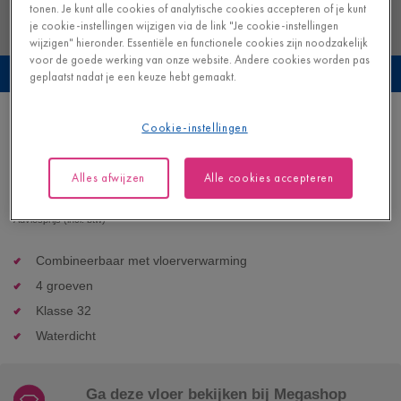
tonen. Je kunt alle cookies of analytische cookies accepteren of je kunt
je cookie-instellingen wijzigen via de link "Je cookie-instellingen
wijzigen" hieronder. Essentiële en functionele cookies zijn noodzakelijk
voor de goede werking van onze website. Andere cookies worden pas
Bekijk deze vloer in je eigen interieur
geplaatst nadat je een keuze hebt gemaakt.
Klassieke naturelle eik
Cookie-instellingen
LAMINAAT - IMPRESSIVE |
IM1848
Alles afwijzen
Alle cookies accepteren
32,95
€/m²
Beschikbaar in
2
varianten
Adviesprijs (incl. btw)
Combineerbaar met vloerverwarming
4 groeven
Klasse 32
Waterdicht
Ga deze vloer bekijken bij Megashop