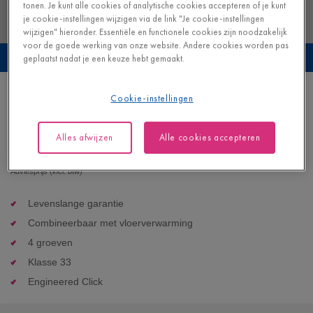
tonen. Je kunt alle cookies of analytische cookies accepteren of je kunt
je cookie-instellingen wijzigen via de link "Je cookie-instellingen
wijzigen" hieronder. Essentiële en functionele cookies zijn noodzakelijk
voor de goede werking van onze website. Andere cookies worden pas
Bekijk deze vloer in je eigen interieur
geplaatst nadat je een keuze hebt gemaakt.
Kusteik zand
Cookie-instellingen
VINYL - BLOS |
AVSPU40322
Alles afwijzen
Alle cookies accepteren
52,95
€/m²
Adviesprijs (incl. btw)
Levenslange garantie
Combineerbaar met vloerverwarming
4 groeven
Klasse 33
Engineered Click