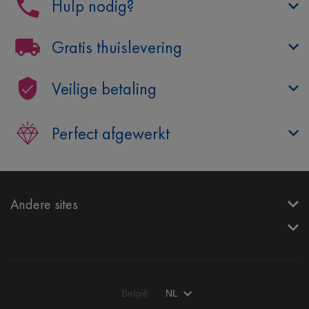
Hulp nodig?
Gratis thuislevering
Veilige betaling
Perfect afgewerkt
Andere sites
België
NL