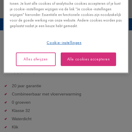
tonen. Je kunt alle cookies of analytische cookies accepteren of je kunt
je cookie-instellingen wijzigen via de link "Je cookie-instellingen
wijzigen" hieronder. Essentiële en functionele cookies zijn noodzakelijk
voor de goede werking van onze website. Andere cookies worden pas
Bekijk deze vloer in je eigen interieur
geplaatst nadat je een keuze hebt gemaakt.
Charlotte witte eik
Cookie-instellingen
LAMINAAT - CREO |
CRH3178
Alles afwijzen
Alle cookies accepteren
17,95
€/m²
Adviesprijs (incl. btw)
20 jaar garantie
Combineerbaar met vloerverwarming
0 groeven
Klasse 32
Waterdicht
Klik