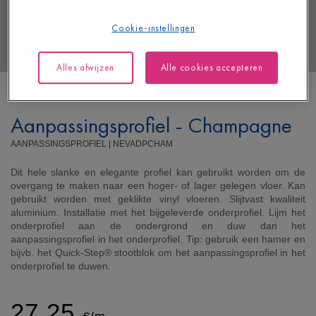
Cookie-instellingen
Alles afwijzen
Alle cookies accepteren
Aanpassingsprofiel - Champagne
AANPASSINGSPROFIEL |
NEVADPCHAM
Dit hele slanke en elegante profiel kan gebruikt worden om de
overgang te maken naar een hoger- of lager gelegen vloer. Kan
gebruikt worden met geklikte vinyl vloeren. Slijtvast kwaliteit
aluminium. Installatie met het bijgeleverde onderprofiel. Lijm het
onderprofiel aan de ondergrond en duw dan het
aanpassingsprofiel in het onderprofiel. Tip: gebruik een hamer en
bijvb. het Quick-Step® stootblok om het aanpassingsprofiel in het
onderprofiel te duwen.
27,25