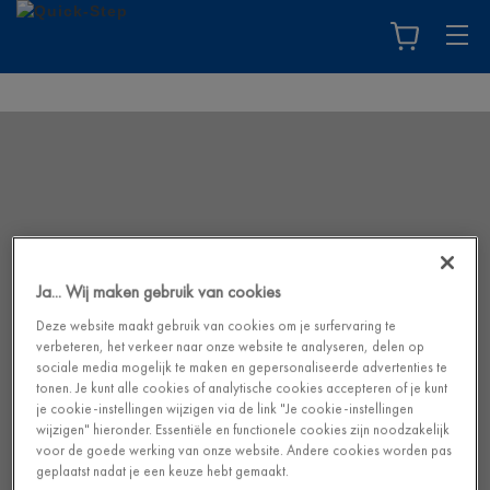
Ja... Wij maken gebruik van cookies
Deze website maakt gebruik van cookies om je surfervaring te
verbeteren, het verkeer naar onze website te analyseren, delen op
sociale media mogelijk te maken en gepersonaliseerde advertenties te
tonen. Je kunt alle cookies of analytische cookies accepteren of je kunt
je cookie-instellingen wijzigen via de link "Je cookie-instellingen
wijzigen" hieronder. Essentiële en functionele cookies zijn noodzakelijk
voor de goede werking van onze website. Andere cookies worden pas
geplaatst nadat je een keuze hebt gemaakt.