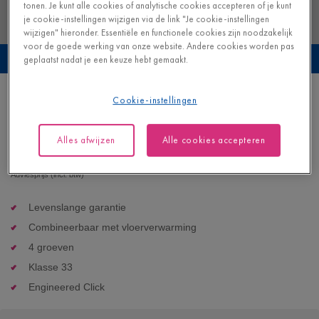
tonen. Je kunt alle cookies of analytische cookies accepteren of je kunt
je cookie-instellingen wijzigen via de link "Je cookie-instellingen
wijzigen" hieronder. Essentiële en functionele cookies zijn noodzakelijk
voor de goede werking van onze website. Andere cookies worden pas
Bekijk deze vloer in je eigen interieur
geplaatst nadat je een keuze hebt gemaakt.
Peperkoek eik
Cookie-instellingen
VINYL - BLOS BASE |
AVSPT40278
Alles afwijzen
Alle cookies accepteren
43,95
€/m²
Adviesprijs (incl. btw)
Levenslange garantie
Combineerbaar met vloerverwarming
4 groeven
Klasse 33
Engineered Click