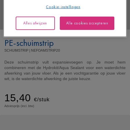
Cookie-instellingen
Alles afwijzen
Alle cookies accepteren
PE-schuimstrip
SCHUIMSTRIP |
NEFOAMSTRIP20
Deze schuimstrip vult expansievoegen op. Je moet hem
combineren met de Hydrokit/Aqua Sealant voor een waterdichte
afwerking van jouw vloer. Als je een vochtgarantie op jouw vloer
wit, is de waterdichte afwerking de juiste keuze.
15,40
€/stuk
Adviesprijs (incl. btw)