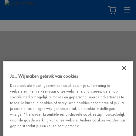
Ja... Wij maken gebruik van cookies
Deze website maakt gebruik van cookies om je surfervaring te
verbeteren, het verkeer naar onze website te analyseren, delen op
sociale media mogelijk te maken en gepersonaliseerde advertenties te
tonen. Je kunt alle cookies of analytische cookies accepteren of je kunt
je cookie-instellingen wijzigen via de link "Je cookie-instellingen
wijzigen" hieronder. Essentiële en functionele cookies zijn noodzakelijk
voor de goede werking van onze website. Andere cookies worden pas
geplaatst nadat je een keuze hebt gemaakt.