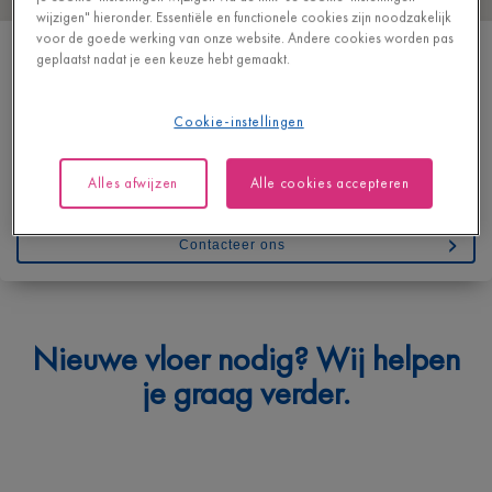
wijzigen" hieronder. Essentiële en functionele cookies zijn noodzakelijk
voor de goede werking van onze website. Andere cookies worden pas
STOVE DECOR
geplaatst nadat je een keuze hebt gemaakt.
KORTRIJKSTRAAT 149
8770 INGELMUNSTER
Cookie-instellingen
BELGIË
T
+32 51309030
Alles afwijzen
Alle cookies accepteren
https://www.stovedecor.be/
Contacteer ons
Waarmee kunnen we je helpen?
Nieuwe vloer nodig? Wij helpen
Geef hieronder je vraag in en we bezorgen je spoedig een
je graag verder.
antwoord.