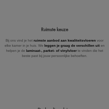
Jouw gegevens
Ruimste keuze
Vul hieronder je gegevens in zodat wij je kunnen contacteren
Bij ons vind je het
ruimste aanbod aan kwaliteitsvloeren
voor
(indien nodig).
elke kamer in je huis. We
leggen je graag de verschillen uit
en
helpen je de
laminaat-, parket- of
vinylvloer
te vinden die het
beste past bij jouw persoonlijke behoeften.
+32