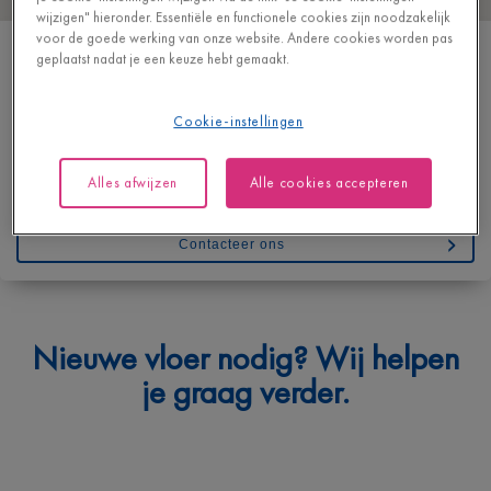
wijzigen" hieronder. Essentiële en functionele cookies zijn noodzakelijk
voor de goede werking van onze website. Andere cookies worden pas
ALTERNATIVE FLOORING
geplaatst nadat je een keuze hebt gemaakt.
DORPSTRAAT 76
9890 SEMMERZAKE
Cookie-instellingen
BELGIË
T
+32 93620836
Alles afwijzen
Alle cookies accepteren
https://www.alternativeflooring.be/
Contacteer ons
Waarmee kunnen we je helpen?
Nieuwe vloer nodig? Wij helpen
Geef hieronder je vraag in en we bezorgen je spoedig een
je graag verder.
antwoord.