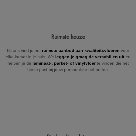
Jouw gegevens
Ruimste keuze
Vul hieronder je gegevens in zodat wij je kunnen contacteren
Bij ons vind je het
ruimste aanbod aan kwaliteitsvloeren
voor
(indien nodig).
elke kamer in je huis. We
leggen je graag de verschillen uit
en
helpen je de
laminaat-, parket- of
vinylvloer
te vinden die het
beste past bij jouw persoonlijke behoeften.
+32