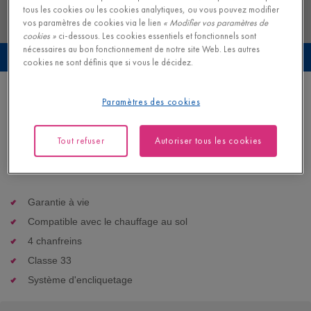
tous les cookies ou les cookies analytiques, ou vous pouvez modifier
vos paramètres de cookies via le lien
« Modifier vos paramètres de
cookies »
ci-dessous. Les cookies essentiels et fonctionnels sont
nécessaires au bon fonctionnement de notre site Web. Les autres
Prévisualisez ce sol dans votre propre intérieur
cookies ne sont définis que si vous le décidez.
Chêne fumé ramageux
Paramètres des cookies
VINYLE - CIRO |
AVHBU40363
Tout refuser
Autoriser tous les cookies
59,95
€/m²
Disponible en
2
variantes
Prix de détail recommandé (PDR)
Garantie à vie
Compatible avec le chauffage au sol
4 chanfreins
Classe 33
Système d'encliquetage