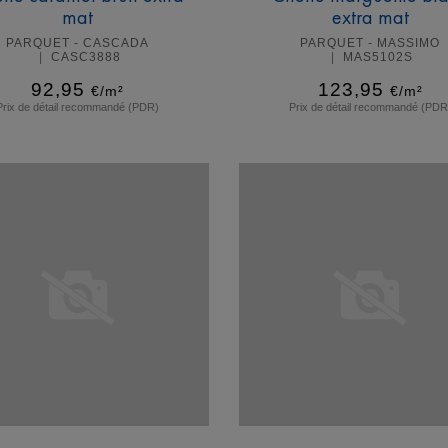
mat
extra mat
PARQUET - CASCADA
PARQUET - MASSIMO
CASC3888
MAS5102S
92,95
123,95
€/m²
€/m²
Prix de détail recommandé (PDR)
Prix de détail recommandé (PDR
En savoir plus
En savoir plus