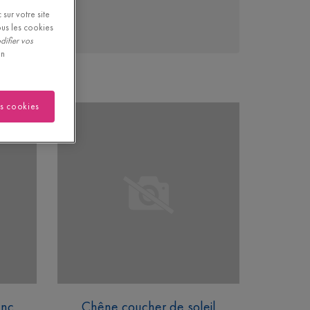
sur votre site
ous les cookies
difier vos
on
es cookies
anc
Chêne coucher de soleil