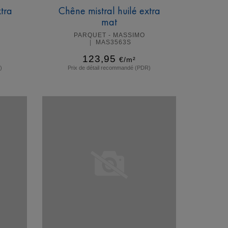
xtra
Chêne mistral huilé extra
mat
PARQUET - MASSIMO
MAS3563S
123,95
€/m²
)
Prix de détail recommandé (PDR)
En savoir plus