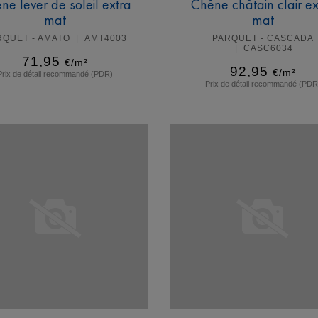
ne lever de soleil extra
Chêne châtain clair ex
mat
mat
RQUET - AMATO
AMT4003
PARQUET - CASCADA
CASC6034
71,95
€/m²
92,95
€/m²
Prix de détail recommandé (PDR)
Prix de détail recommandé (PDR
En savoir plus
En savoir plus