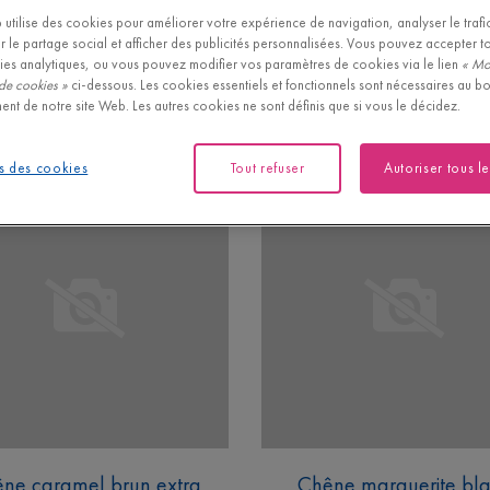
utilise des cookies pour améliorer votre expérience de navigation, analyser le trafic 
r le partage social et afficher des publicités personnalisées. Vous pouvez accepter t
ies analytiques, ou vous pouvez modifier vos paramètres de cookies via le lien
« Mo
de cookies »
ci-dessous. Les cookies essentiels et fonctionnels sont nécessaires au b
ent de notre site Web. Les autres cookies ne sont définis que si vous le décidez.
s des cookies
Tout refuser
Autoriser tous l
ne caramel brun extra
Chêne marguerite bl