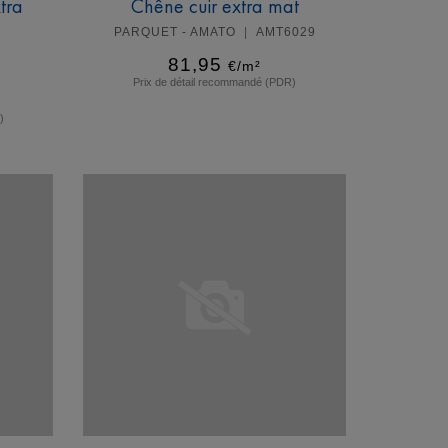
tra
Chêne cuir extra mat
PARQUET - AMATO
AMT6029
81,95
€/m²
Prix de détail recommandé (PDR)
)
En savoir plus