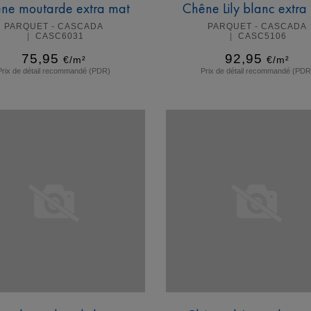
ne moutarde extra mat
Chêne Lily blanc extra
PARQUET - CASCADA
PARQUET - CASCADA
CASC6031
CASC5106
75,95
92,95
€/m²
€/m²
Prix de détail recommandé (PDR)
Prix de détail recommandé (PDR
En savoir plus
En savoir plus