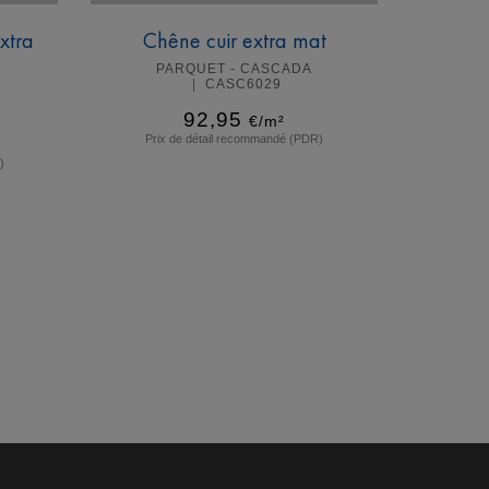
xtra
Chêne cuir extra mat
PARQUET - CASCADA
CASC6029
92,95
€/m²
Prix de détail recommandé (PDR)
)
En savoir plus