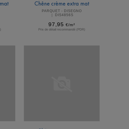
 mat
Chêne crème extra mat
PARQUET - DISEGNO
DIS4856S
97,95
€/m²
)
Prix de détail recommandé (PDR)
En savoir plus