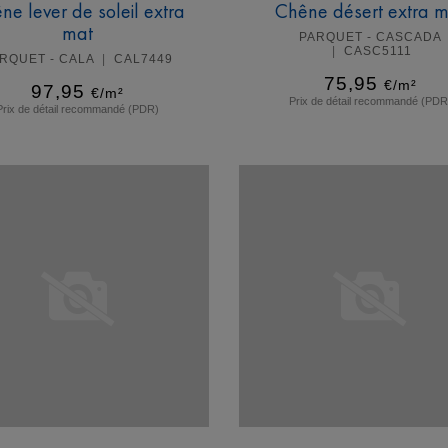
ne lever de soleil extra
Chêne désert extra m
mat
PARQUET - CASCADA
CASC5111
RQUET - CALA
CAL7449
75,95
€/m²
97,95
€/m²
Prix de détail recommandé (PDR
Prix de détail recommandé (PDR)
En savoir plus
En savoir plus