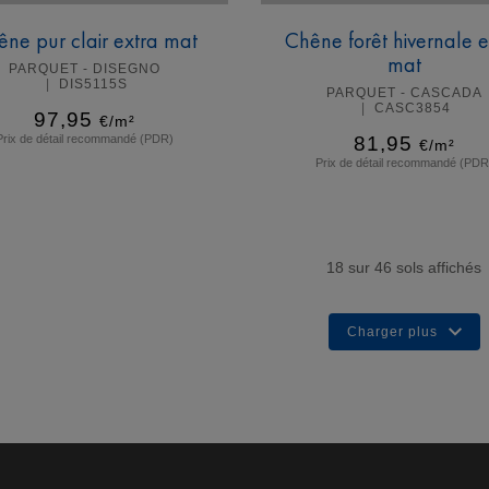
ne pur clair extra mat
Chêne forêt hivernale e
mat
PARQUET - DISEGNO
DIS5115S
PARQUET - CASCADA
CASC3854
97,95
€/m²
Prix de détail recommandé (PDR)
81,95
€/m²
Prix de détail recommandé (PDR
En savoir plus
En savoir plus
18
sur
46
sols affichés
Charger plus