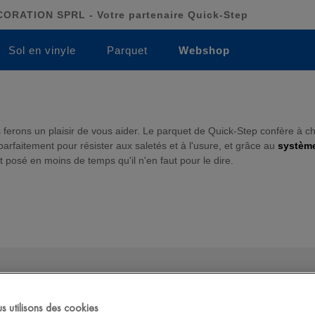
RATION SPRL - Votre partenaire Quick-Step
Sol en vinyle
Parquet
Webshop
ferons un plaisir de vous aider. Le parquet de Quick-Step confère à 
 parfaitement pour résister aux saletés et à l'usure, et grâce au
systèm
 posé en moins de temps qu'il n'en faut pour le dire.
 utilisons des cookies