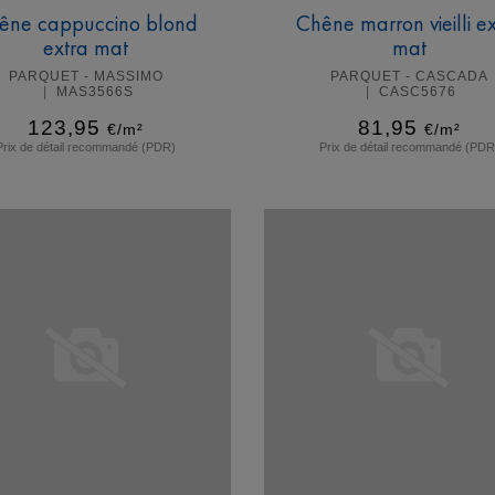
êne cappuccino blond
Chêne marron vieilli e
extra mat
mat
PARQUET - MASSIMO
PARQUET - CASCADA
MAS3566S
CASC5676
123,95
81,95
€/m²
€/m²
Prix de détail recommandé (PDR)
Prix de détail recommandé (PDR
En savoir plus
En savoir plus