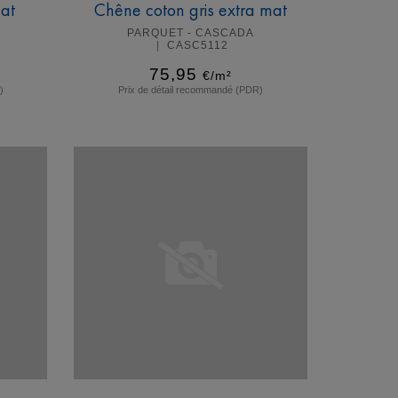
at
Chêne coton gris extra mat
PARQUET - CASCADA
CASC5112
75,95
€/m²
)
Prix de détail recommandé (PDR)
En savoir plus