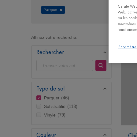
Ce site Web 
Parquet
Web, active
ou les cook
paramètres 
fonctionnem
Affinez votre recherche:
Paramètre
Rechercher
Type de sol
Parquet
(46)
Sol stratifié
(113)
Vinyle
(79)
Couleur
Chê