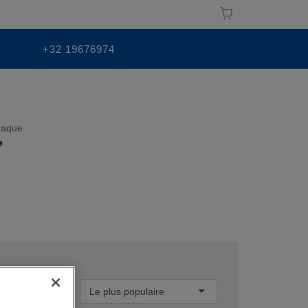
+32 19676974
chaque
e
Trier par:
Le plus populaire