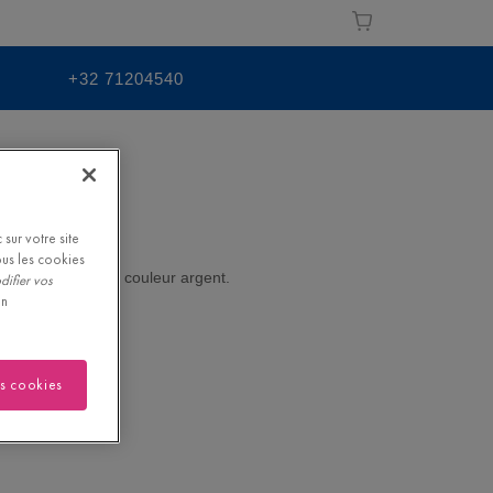
+32 71204540
sur votre site
ous les cookies
e-vapeur intégré couleur argent.
difier vos
on
es cookies