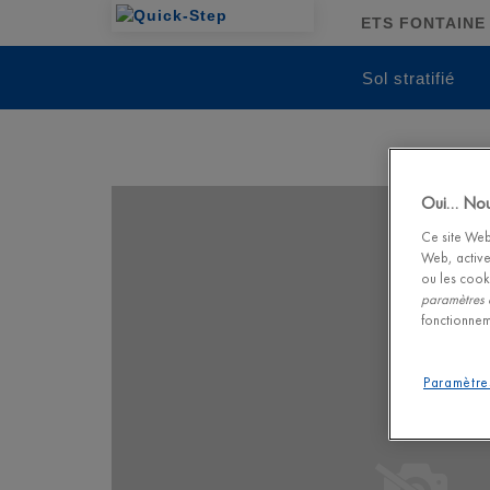
ETS FONTAINE 
Sol stratifié
Oui… Nous
Ce site Web 
Web, active
ou les cook
paramètres 
fonctionnem
Paramètre