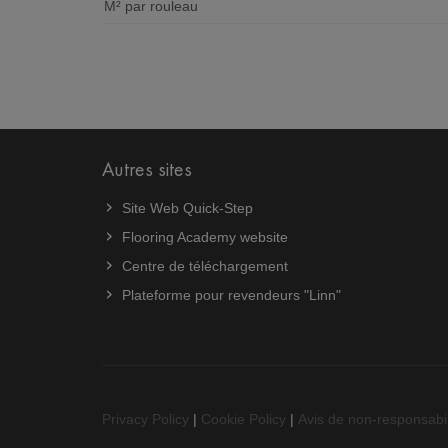
M² par rouleau
Autres sites
Site Web Quick-Step
Flooring Academy website
Centre de téléchargement
Plateforme pour revendeurs "Linn"
Privacy Policy
|
Cookie Policy
|
Avis de non-responsabil