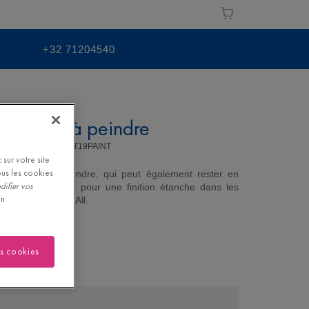
+32 71204540
e à l'eau à peindre
EINDRE |
QSHSCOT19PAINT
sur votre site
ous les cookies
recyclable à peindre, qui peut également rester en
difier vos
sse et l’Hydrokit pour une finition étanche dans les
on
vec la colle One4All.
es cookies