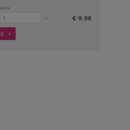
pièce
€
9,96
=