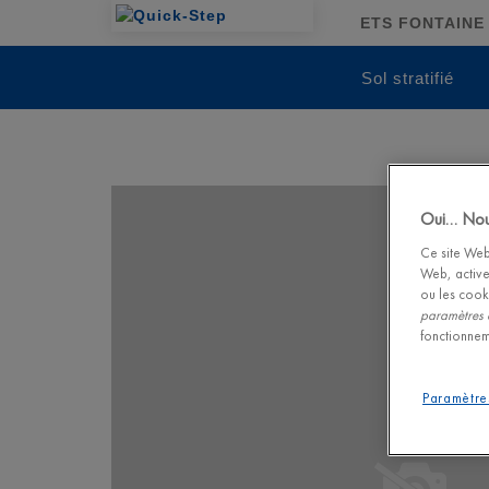
ETS FONTAINE 
Sol stratifié
Oui… Nous
Ce site Web 
Web, active
ou les cook
paramètres 
fonctionnem
Paramètre