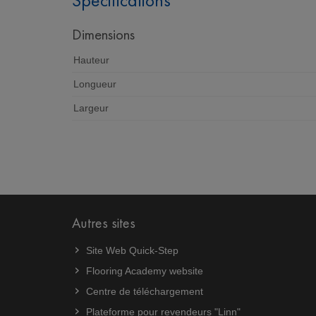
Spécifications
Dimensions
Hauteur
Longueur
Largeur
Autres sites
Site Web Quick-Step
Flooring Academy website
Centre de téléchargement
Plateforme pour revendeurs "Linn"