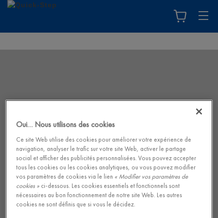
Oui… Nous utilisons des cookies
Ce site Web utilise des cookies pour améliorer votre expérience de
navigation, analyser le trafic sur votre site Web, activer le partage
social et afficher des publicités personnalisées. Vous pouvez accepter
tous les cookies ou les cookies analytiques, ou vous pouvez modifier
vos paramètres de cookies via le lien
« Modifier vos paramètres de
cookies »
ci-dessous. Les cookies essentiels et fonctionnels sont
nécessaires au bon fonctionnement de notre site Web. Les autres
cookies ne sont définis que si vous le décidez.