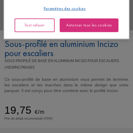
Paramètres des cookies
Tout refuser
Autoriser tous les cookies
Sous-profilé en aluminium Incizo
pour escaliers
SOUS-PROFILÉ DE BASE EN ALUMINIUM INCIZO POUR ESCALIERS
|
NEWINCPBASE5
Ce sous-profilé de base en aluminium vous permet de terminer
les escaliers et les marches dans le même design que votre
parquet. Il est conçu pour être combiné avec le profilé Incizo.
19,75
€/m
Prix de détail recommandé (PDR)