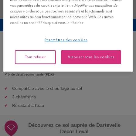
vos paramètres de cookies via le lien
« Modifier vos paramètres de
cookies »
ci-dessous. Les cookies essentiels et fonctionnels sont
nécessaires au bon fonctionnement de notre site Web. Les autres
cookies ne sont définis que si vous le décidez.
Prévisualisez ce sol dans votre propre intérieur
Paramètres des cookies
Chêne forêt hivernale extra mat
PARQUET - CASCADA |
CASC3854
Tout refuser
Autoriser tous les cookies
81,95
€/m²
Prix de détail recommandé (PDR)
Compatible avec le chauffage au sol
2 chanfreins
Résistant à l'eau
Découvrez ce sol auprès de Dartevelle
Decor Leval