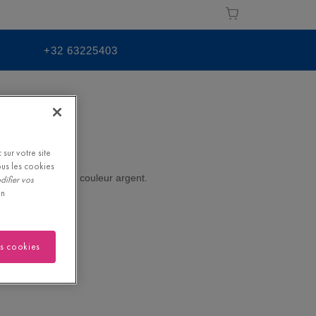
+32 63225403
sur votre site
ous les cookies
e-vapeur intégré couleur argent.
difier vos
on
es cookies