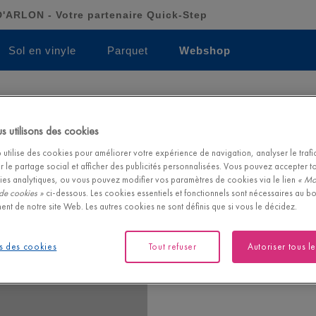
ARLON - Votre partenaire Quick-Step
Sol en vinyle
Parquet
Webshop
Basic Silver
 utilisons des cookies
BASIC SILVER |
QSUDLBS15
utilise des cookies pour améliorer votre expérience de navigation, analyser le trafic 
r le partage social et afficher des publicités personnalisées. Vous pouvez accepter t
Mousse de polyéthylène avec par
ies analytiques, ou vous pouvez modifier vos paramètres de cookies via le lien
« Mo
de cookies »
ci-dessous. Les cookies essentiels et fonctionnels sont nécessaires au b
ent de notre site Web. Les autres cookies ne sont définis que si vous le décidez.
s des cookies
Tout refuser
Autoriser tous l