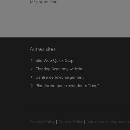
M² par rouleau
Autres sites
Site Web Quick-Step
Flooring Academy website
Centre de téléchargement
Plateforme pour revendeurs "Linn"
Privacy Policy
|
Cookie Policy
|
Avis de non-responsabil