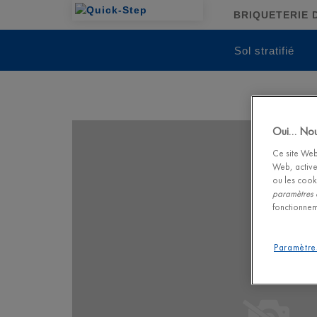
BRIQUETERIE D'
Sol stratifié
Oui… Nous
Ce site Web 
Web, active
ou les cook
paramètres 
fonctionnem
Paramètre