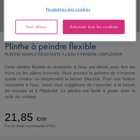
Paramètres des cookies
Tout refuser
Autoriser tous les cookies
Plinthe à peindre flexible
PLINTHE SOUPLE RÉSISTANTE À L’EAU À PEINDRE |
QSFLEXSKR
Cette plinthe flexible et résistante à l’eau est idéale pour finir les
murs ou les piliers incurvés. Vous pouvez la peindre de n’importe
quelle couleur ou simplement la laisser blanche. Pour une finition
résistante à l’eau, nous vous suggérons de l’associer à la bande
de mousse et à l’Hydrokit. La plinthe est facile à poser avec la
colle de contact.
21,85
€/m
Prix de détail recommandé (PDR)